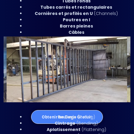
Tubes ronds
Tubes carrés et rectangulaires
Cornières et profilés en U
(Channels)
Poutres en I
Barres pleines
Câbles
CINTRAGE DE TUBES SUR
MESURE
Capacités de production :
Roulage
(Rolling)
Obtenir un Devis Gratuit
Cintrage
(Bending)
Aplatissement
(Flattening)