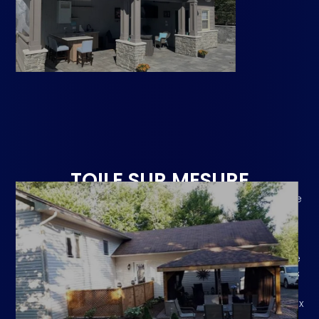
TOILE SUR MESURE
TARP-RITE fabrique et distribue des bâtiments en toile de
haute qualité ainsi que des housses et toiles sur
mesure de toutes formes et dimensions. Grâce à la
flexibilité de nos processus de fabrication, nous
sommes en mesure de produire une vaste gamme de
produits répondant aux spécifications précises de nos
clients. Nos installations à la fine pointe de la
technologie nous permettent de desservir de nombreux
secteurs d’activité et de répondre aux besoins d’une