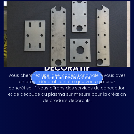
DÉCOUPE AU PLASMA CNC –
DÉCORATIF
Vous cherchez une idée-cadeau originale ? Vous avez
Obtenir un Devis Gratuit
un projet décoratif en tête que vous aimeriez
concrétiser ? Nous offrons des services de conception
et de découpe au plasma sur mesure pour la création
de produits décoratifs.