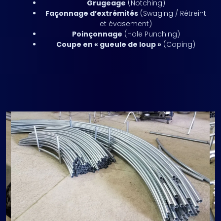
Grugeage
(Notching)
Façonnage d’extrémités
(Swaging / Rétreint
et évasement)
Poinçonnage
(Hole Punching)
Coupe en « gueule de loup »
(Coping)
Obtenir un Devis Gratuit