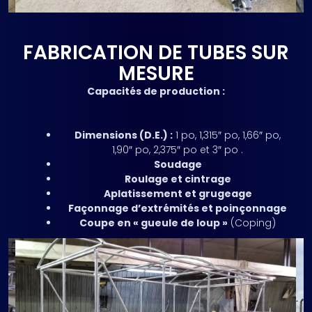
FABRICATION DE TUBES SUR
MESURE
Capacités de production :
Dimensions (D.E.) :
1 po, 1,315″ po, 1,66″
po,
1,90″
po, 2,375″ po et 3″ po .
Soudage
Roulage et cintrage
Aplatissement et grugeage
Façonnage d’extrémités et poinçonnage
Coupe en « gueule de loup »
(Coping)