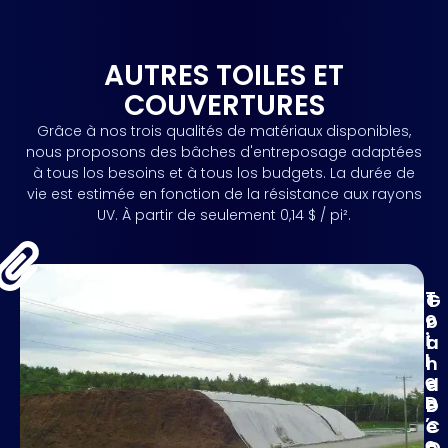
AUTRES TOILES ET
COUVERTURES
Grâce à nos trois qualités de matériaux disponibles,
nous proposons des bâches d'entreposage adaptées
à tous los besoins et à tous los budgets. La durée de
vie est estimée en fonction de la résistance aux rayons
UV. À partir de seulement 0,14 $ / pi².
T
T
G
O
O
R
I
I
A
L
L
N
E
E
D
D
D
E
’
E
C
E
Q
O